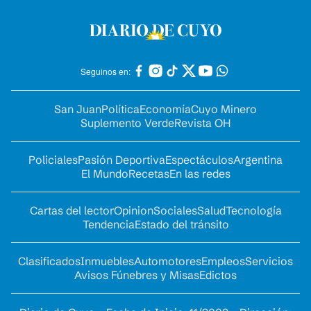
Seguinos en:
San Juan
Política
Economía
Cuyo Minero
Suplemento Verde
Revista OH
Policiales
Pasión Deportiva
Espectáculos
Argentina
El Mundo
Recetas
En las redes
Cartas del lector
Opinion
Sociales
Salud
Tecnología
Tendencia
Estado del tránsito
Clasificados
Inmuebles
Automotores
Empleos
Servicios
Avisos Fúnebres y Misas
Edictos