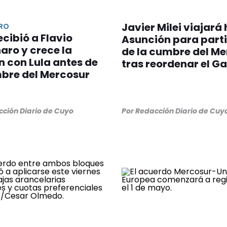
Javier Milei viajará
RO
recibió a Flavio
Asunción para part
aro y crece la
de la cumbre del M
n con Lula antes de
tras reordenar el G
mbre del Mercosur
cción Diario de Cuyo
Por Redacción Diario de Cuy