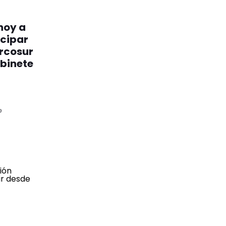
 hoy a
icipar
ercosur
abinete
o