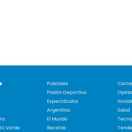
s
Policiales
Cartas
Pasión Deportiva
Opini
Espectáculos
Social
Argentina
Salud
ro
El Mundo
Tecno
to Verde
Recetas
Tende