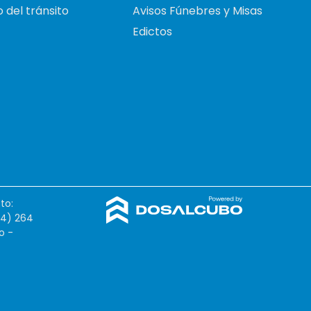
 del tránsito
Avisos Fúnebres y Misas
Edictos
to:
54) 264
o -