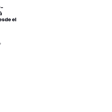
r-
á
esde el
o