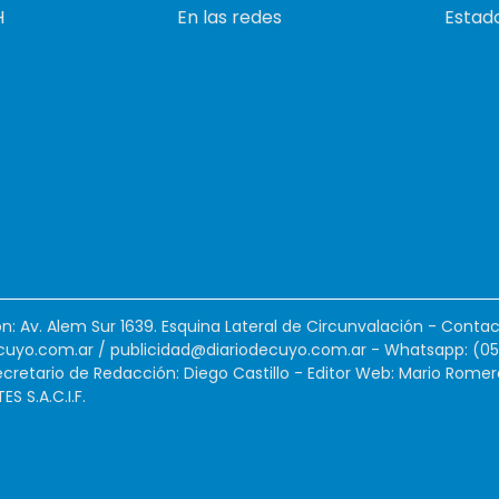
H
En las redes
Estado
ión: Av. Alem Sur 1639. Esquina Lateral de Circunvalación - Contac
cuyo.com.ar
/
publicidad@diariodecuyo.com.ar
-
Whatsapp: (0
cretario de Redacción: Diego Castillo - Editor Web: Mario Romer
 S.A.C.I.F.