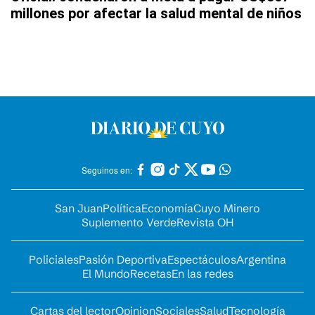
millones por afectar la salud mental de niños
Seguinos en:
San Juan
Política
Economía
Cuyo Minero
Suplemento Verde
Revista OH
Policiales
Pasión Deportiva
Espectáculos
Argentina
El Mundo
Recetas
En las redes
Cartas del lector
Opinion
Sociales
Salud
Tecnología