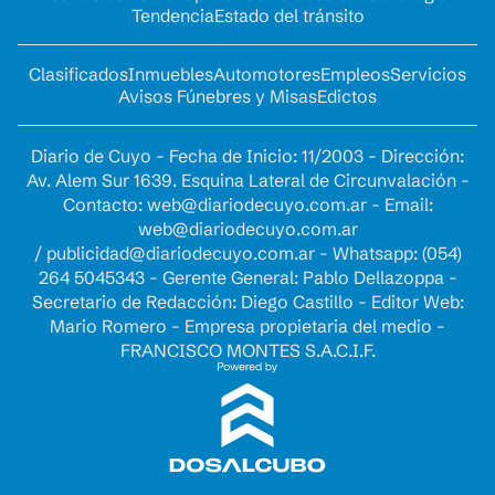
Tendencia
Estado del tránsito
Clasificados
Inmuebles
Automotores
Empleos
Servicios
Avisos Fúnebres y Misas
Edictos
Diario de Cuyo - Fecha de Inicio: 11/2003 - Dirección:
Av. Alem Sur 1639. Esquina Lateral de Circunvalación -
Contacto:
web@diariodecuyo.com.ar
- Email:
web@diariodecuyo.com.ar
/
publicidad@diariodecuyo.com.ar
-
Whatsapp: (054)
264 5045343 - Gerente General: Pablo Dellazoppa -
Secretario de Redacción: Diego Castillo - Editor Web:
Mario Romero - Empresa propietaria del medio -
FRANCISCO MONTES S.A.C.I.F.