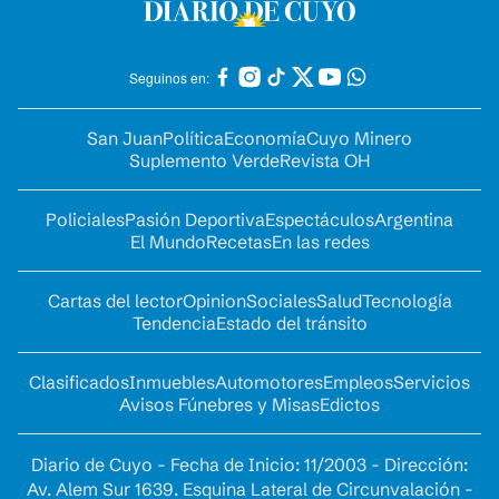
Seguinos en:
San Juan
Política
Economía
Cuyo Minero
Suplemento Verde
Revista OH
Policiales
Pasión Deportiva
Espectáculos
Argentina
El Mundo
Recetas
En las redes
Cartas del lector
Opinion
Sociales
Salud
Tecnología
Tendencia
Estado del tránsito
Clasificados
Inmuebles
Automotores
Empleos
Servicios
Avisos Fúnebres y Misas
Edictos
Diario de Cuyo - Fecha de Inicio: 11/2003 - Dirección:
Av. Alem Sur 1639. Esquina Lateral de Circunvalación -