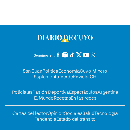
Seguinos en:
San Juan
Política
Economía
Cuyo Minero
Suplemento Verde
Revista OH
Policiales
Pasión Deportiva
Espectáculos
Argentina
El Mundo
Recetas
En las redes
Cartas del lector
Opinion
Sociales
Salud
Tecnología
Tendencia
Estado del tránsito