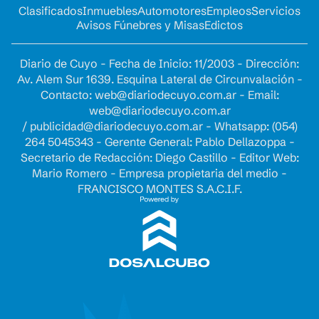
Clasificados
Inmuebles
Automotores
Empleos
Servicios
Avisos Fúnebres y Misas
Edictos
Diario de Cuyo - Fecha de Inicio: 11/2003 - Dirección:
Av. Alem Sur 1639. Esquina Lateral de Circunvalación -
Contacto:
web@diariodecuyo.com.ar
- Email:
web@diariodecuyo.com.ar
/
publicidad@diariodecuyo.com.ar
-
Whatsapp: (054)
264 5045343 - Gerente General: Pablo Dellazoppa -
Secretario de Redacción: Diego Castillo - Editor Web:
Mario Romero - Empresa propietaria del medio -
FRANCISCO MONTES S.A.C.I.F.