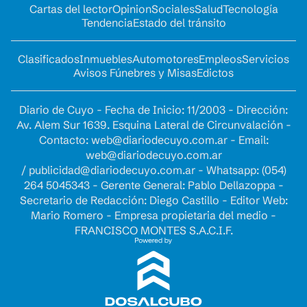
Cartas del lector
Opinion
Sociales
Salud
Tecnología
Tendencia
Estado del tránsito
Clasificados
Inmuebles
Automotores
Empleos
Servicios
Avisos Fúnebres y Misas
Edictos
Diario de Cuyo - Fecha de Inicio: 11/2003 - Dirección:
Av. Alem Sur 1639. Esquina Lateral de Circunvalación -
Contacto:
web@diariodecuyo.com.ar
- Email:
web@diariodecuyo.com.ar
/
publicidad@diariodecuyo.com.ar
-
Whatsapp: (054)
264 5045343 - Gerente General: Pablo Dellazoppa -
Secretario de Redacción: Diego Castillo - Editor Web:
Mario Romero - Empresa propietaria del medio -
FRANCISCO MONTES S.A.C.I.F.