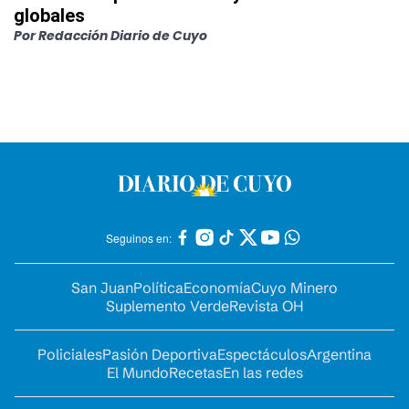
globales
Por
Redacción Diario de Cuyo
Seguinos en:
San Juan
Política
Economía
Cuyo Minero
Suplemento Verde
Revista OH
Policiales
Pasión Deportiva
Espectáculos
Argentina
El Mundo
Recetas
En las redes