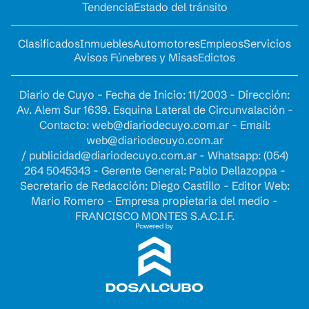
Tendencia
Estado del tránsito
Clasificados
Inmuebles
Automotores
Empleos
Servicios
Avisos Fúnebres y Misas
Edictos
Diario de Cuyo - Fecha de Inicio: 11/2003 - Dirección:
Av. Alem Sur 1639. Esquina Lateral de Circunvalación -
Contacto:
web@diariodecuyo.com.ar
- Email:
web@diariodecuyo.com.ar
/
publicidad@diariodecuyo.com.ar
-
Whatsapp: (054)
264 5045343 - Gerente General: Pablo Dellazoppa -
Secretario de Redacción: Diego Castillo - Editor Web:
Mario Romero - Empresa propietaria del medio -
FRANCISCO MONTES S.A.C.I.F.