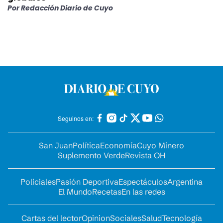
Por
Redacción Diario de Cuyo
Seguinos en:
San Juan
Política
Economía
Cuyo Minero
Suplemento Verde
Revista OH
Policiales
Pasión Deportiva
Espectáculos
Argentina
El Mundo
Recetas
En las redes
Cartas del lector
Opinion
Sociales
Salud
Tecnología