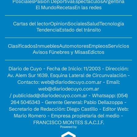
Policiales
Pasión Deportiva
Espectáculos
Argentina
El Mundo
Recetas
En las redes
Cartas del lector
Opinion
Sociales
Salud
Tecnología
Tendencia
Estado del tránsito
Clasificados
Inmuebles
Automotores
Empleos
Servicios
Avisos Fúnebres y Misas
Edictos
Diario de Cuyo - Fecha de Inicio: 11/2003 - Dirección:
Av. Alem Sur 1639. Esquina Lateral de Circunvalación -
Contacto:
web@diariodecuyo.com.ar
- Email:
web@diariodecuyo.com.ar
/
publicidad@diariodecuyo.com.ar
-
Whatsapp: (054)
264 5045343 - Gerente General: Pablo Dellazoppa -
Secretario de Redacción: Diego Castillo - Editor Web:
Mario Romero - Empresa propietaria del medio -
FRANCISCO MONTES S.A.C.I.F.