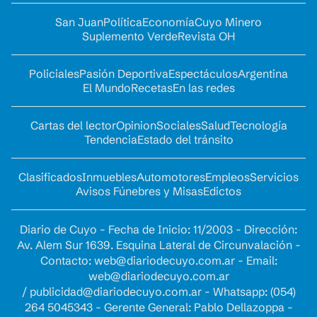
San Juan
Política
Economía
Cuyo Minero
Suplemento Verde
Revista OH
Policiales
Pasión Deportiva
Espectáculos
Argentina
El Mundo
Recetas
En las redes
Cartas del lector
Opinion
Sociales
Salud
Tecnología
Tendencia
Estado del tránsito
Clasificados
Inmuebles
Automotores
Empleos
Servicios
Avisos Fúnebres y Misas
Edictos
Diario de Cuyo - Fecha de Inicio: 11/2003 - Dirección:
Av. Alem Sur 1639. Esquina Lateral de Circunvalación -
Contacto:
web@diariodecuyo.com.ar
- Email:
web@diariodecuyo.com.ar
/
publicidad@diariodecuyo.com.ar
-
Whatsapp: (054)
264 5045343 - Gerente General: Pablo Dellazoppa -