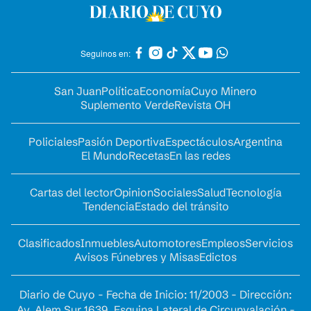
Seguinos en:
San Juan
Política
Economía
Cuyo Minero
Suplemento Verde
Revista OH
Policiales
Pasión Deportiva
Espectáculos
Argentina
El Mundo
Recetas
En las redes
Cartas del lector
Opinion
Sociales
Salud
Tecnología
Tendencia
Estado del tránsito
Clasificados
Inmuebles
Automotores
Empleos
Servicios
Avisos Fúnebres y Misas
Edictos
Diario de Cuyo - Fecha de Inicio: 11/2003 - Dirección:
Av. Alem Sur 1639. Esquina Lateral de Circunvalación -