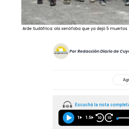
Arde Sudáfrica: ola xenófoba que ya dejó 5 muertos
Por
Redacción Diario de Cuy
Agr
Escuchá la nota complet
1
1.5
10
10