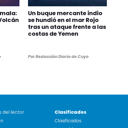
emala:
Un buque mercante indio
 Volcán
se hundió en el mar Rojo
tras un ataque frente a las
costas de Yemen
o
Por
Redacción Diario de Cuyo
 del lector
Clasificados
on
Clasificados