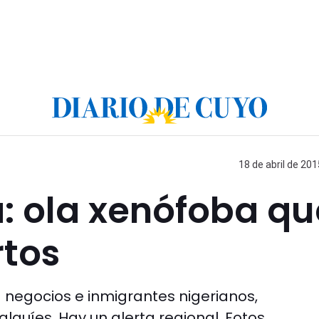
18 de abril de 201
: ola xenófoba qu
rtos
a negocios e inmigrantes nigerianos,
uíes. Hay un alerta regional. Fotos