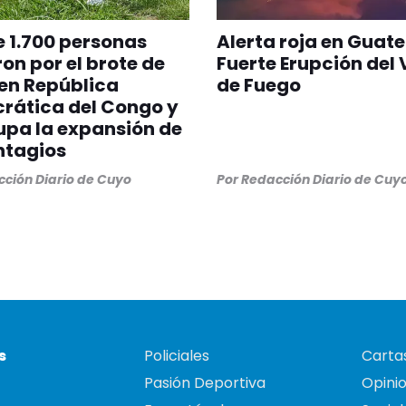
 1.700 personas
Alerta roja en Guat
on por el brote de
Fuerte Erupción del
en República
de Fuego
rática del Congo y
pa la expansión de
ntagios
ción Diario de Cuyo
Por
Redacción Diario de Cuy
s
Policiales
Cartas
Pasión Deportiva
Opini