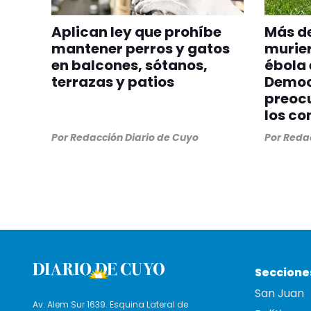
Aplican ley que prohíbe
Más de
mantener perros y gatos
murier
en balcones, sótanos,
ébola 
terrazas y patios
Democ
preocu
los co
Por
Redacción Diario de Cuyo
Por
Redac
Seccione
San Juan
Av. Alem Sur 1639. Esquina Lateral de