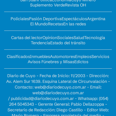
Suplemento Verde
Revista OH
Policiales
Pasión Deportiva
Espectáculos
Argentina
El Mundo
Recetas
En las redes
Cartas del lector
Opinion
Sociales
Salud
Tecnología
Tendencia
Estado del tránsito
Clasificados
Inmuebles
Automotores
Empleos
Servicios
Avisos Fúnebres y Misas
Edictos
Diario de Cuyo - Fecha de Inicio: 11/2003 - Dirección:
Av. Alem Sur 1639. Esquina Lateral de Circunvalación -
Contacto:
web@diariodecuyo.com.ar
- Email:
web@diariodecuyo.com.ar
/
publicidad@diariodecuyo.com.ar
-
Whatsapp: (054)
264 5045343 - Gerente General: Pablo Dellazoppa -
Secretario de Redacción: Diego Castillo - Editor Web:
Mario Romero - Empresa propietaria del medio -