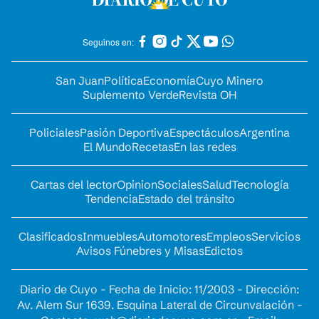
Seguinos en:
San Juan
Política
Economía
Cuyo Minero
Suplemento Verde
Revista OH
Policiales
Pasión Deportiva
Espectáculos
Argentina
El Mundo
Recetas
En las redes
Cartas del lector
Opinion
Sociales
Salud
Tecnología
Tendencia
Estado del tránsito
Clasificados
Inmuebles
Automotores
Empleos
Servicios
Avisos Fúnebres y Misas
Edictos
Diario de Cuyo - Fecha de Inicio: 11/2003 - Dirección:
Av. Alem Sur 1639. Esquina Lateral de Circunvalación -