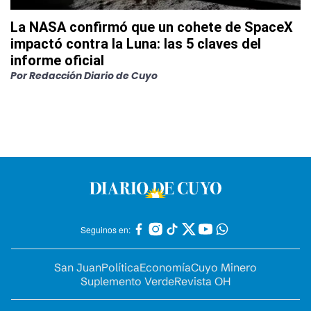
La NASA confirmó que un cohete de SpaceX
impactó contra la Luna: las 5 claves del
informe oficial
Por
Redacción Diario de Cuyo
Seguinos en:
San Juan
Política
Economía
Cuyo Minero
Suplemento Verde
Revista OH