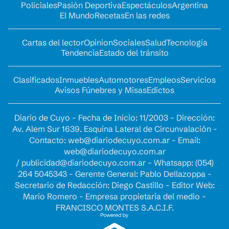
Policiales
Pasión Deportiva
Espectáculos
Argentina
El Mundo
Recetas
En las redes
Cartas del lector
Opinion
Sociales
Salud
Tecnología
Tendencia
Estado del tránsito
Clasificados
Inmuebles
Automotores
Empleos
Servicios
Avisos Fúnebres y Misas
Edictos
Diario de Cuyo - Fecha de Inicio: 11/2003 - Dirección:
Av. Alem Sur 1639. Esquina Lateral de Circunvalación -
Contacto:
web@diariodecuyo.com.ar
- Email:
web@diariodecuyo.com.ar
/
publicidad@diariodecuyo.com.ar
-
Whatsapp: (054)
264 5045343 - Gerente General: Pablo Dellazoppa -
Secretario de Redacción: Diego Castillo - Editor Web:
Mario Romero - Empresa propietaria del medio -
FRANCISCO MONTES S.A.C.I.F.