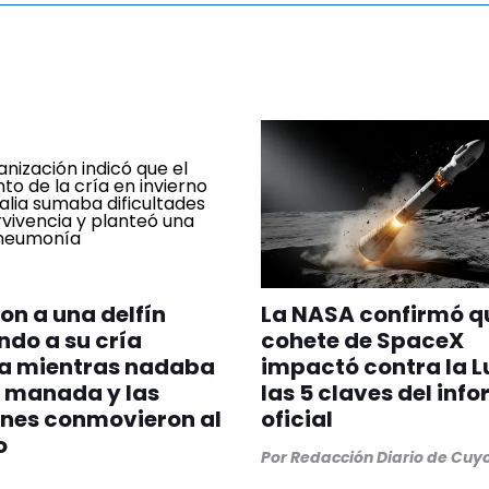
on a una delfín
La NASA confirmó q
do a su cría
cohete de SpaceX
a mientras nadaba
impactó contra la L
 manada y las
las 5 claves del inf
nes conmovieron al
oficial
o
Por
Redacción Diario de Cuy