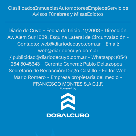
Clasificados
Inmuebles
Automotores
Empleos
Servicios
Avisos Fúnebres y Misas
Edictos
Diario de Cuyo - Fecha de Inicio: 11/2003 - Dirección:
Av. Alem Sur 1639. Esquina Lateral de Circunvalación -
Contacto:
web@diariodecuyo.com.ar
- Email:
web@diariodecuyo.com.ar
/
publicidad@diariodecuyo.com.ar
-
Whatsapp: (054)
264 5045343 - Gerente General: Pablo Dellazoppa -
Secretario de Redacción: Diego Castillo - Editor Web:
Mario Romero - Empresa propietaria del medio -
FRANCISCO MONTES S.A.C.I.F.