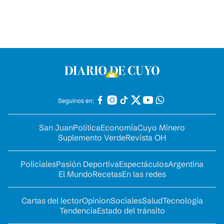
Seguinos en:
San Juan
Política
Economía
Cuyo Minero
Suplemento Verde
Revista OH
Policiales
Pasión Deportiva
Espectáculos
Argentina
El Mundo
Recetas
En las redes
Cartas del lector
Opinion
Sociales
Salud
Tecnología
Tendencia
Estado del tránsito