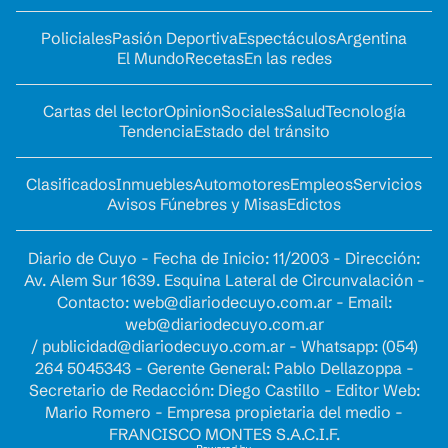
Policiales
Pasión Deportiva
Espectáculos
Argentina
El Mundo
Recetas
En las redes
Cartas del lector
Opinion
Sociales
Salud
Tecnología
Tendencia
Estado del tránsito
Clasificados
Inmuebles
Automotores
Empleos
Servicios
Avisos Fúnebres y Misas
Edictos
Diario de Cuyo - Fecha de Inicio: 11/2003 - Dirección:
Av. Alem Sur 1639. Esquina Lateral de Circunvalación -
Contacto:
web@diariodecuyo.com.ar
- Email:
web@diariodecuyo.com.ar
/
publicidad@diariodecuyo.com.ar
-
Whatsapp: (054)
264 5045343 - Gerente General: Pablo Dellazoppa -
Secretario de Redacción: Diego Castillo - Editor Web:
Mario Romero - Empresa propietaria del medio -
FRANCISCO MONTES S.A.C.I.F.