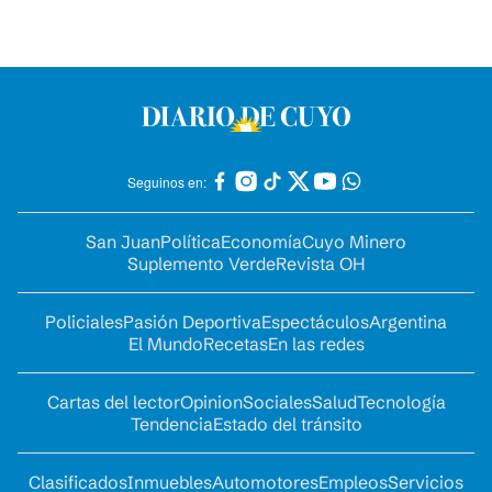
Seguinos en:
San Juan
Política
Economía
Cuyo Minero
Suplemento Verde
Revista OH
Policiales
Pasión Deportiva
Espectáculos
Argentina
El Mundo
Recetas
En las redes
Cartas del lector
Opinion
Sociales
Salud
Tecnología
Tendencia
Estado del tránsito
Clasificados
Inmuebles
Automotores
Empleos
Servicios