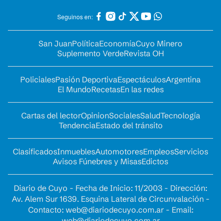
Seguinos en:
San Juan
Política
Economía
Cuyo Minero
Suplemento Verde
Revista OH
Policiales
Pasión Deportiva
Espectáculos
Argentina
El Mundo
Recetas
En las redes
Cartas del lector
Opinion
Sociales
Salud
Tecnología
Tendencia
Estado del tránsito
Clasificados
Inmuebles
Automotores
Empleos
Servicios
Avisos Fúnebres y Misas
Edictos
Diario de Cuyo - Fecha de Inicio: 11/2003 - Dirección:
Av. Alem Sur 1639. Esquina Lateral de Circunvalación -
Contacto:
web@diariodecuyo.com.ar
- Email:
web@diariodecuyo.com.ar