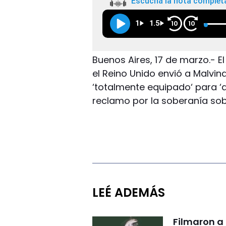
Escuchá la nota complet
1
1.5
10
10
Buenos Aires, 17 de marzo.- El
el Reino Unido envió a Malvi
‘totalmente equipado‘ para ‘
reclamo por la soberanía sobr
LEÉ ADEMÁS
Filmaron a