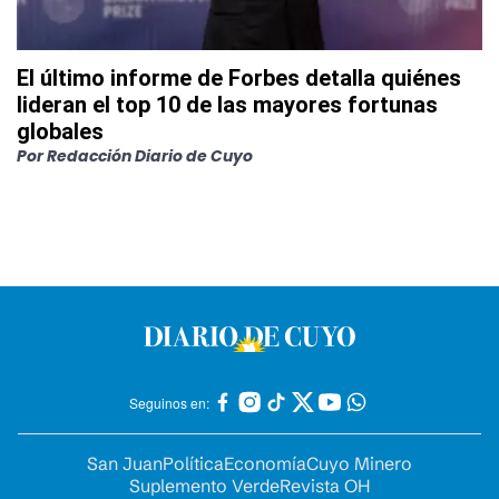
El último informe de Forbes detalla quiénes
lideran el top 10 de las mayores fortunas
globales
Por
Redacción Diario de Cuyo
Seguinos en:
San Juan
Política
Economía
Cuyo Minero
Suplemento Verde
Revista OH