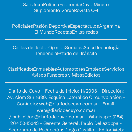
San Juan
Política
Economía
Cuyo Minero
Suplemento Verde
Revista OH
Policiales
Pasión Deportiva
Espectáculos
Argentina
El Mundo
Recetas
En las redes
Cartas del lector
Opinion
Sociales
Salud
Tecnología
Tendencia
Estado del tránsito
Clasificados
Inmuebles
Automotores
Empleos
Servicios
Avisos Fúnebres y Misas
Edictos
Diario de Cuyo - Fecha de Inicio: 11/2003 - Dirección:
Av. Alem Sur 1639. Esquina Lateral de Circunvalación -
Contacto:
web@diariodecuyo.com.ar
- Email:
web@diariodecuyo.com.ar
/
publicidad@diariodecuyo.com.ar
-
Whatsapp: (054)
264 5045343 - Gerente General: Pablo Dellazoppa -
Secretario de Redacción: Diego Castillo - Editor Web: