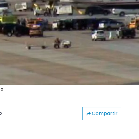
to
Compartir
o