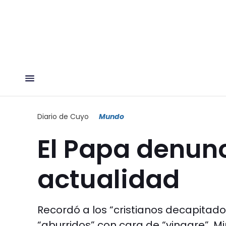
Diario de Cuyo
Mundo
El Papa denunc
actualidad
Recordó a los “cristianos decapitad
“aburridos” con cara de “vinagre”. Mir