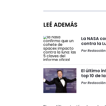
LEÉ ADEMÁS
La NASA co
contra la L
Por
Redacción 
El último i
top 10 de l
Por
Redacción 