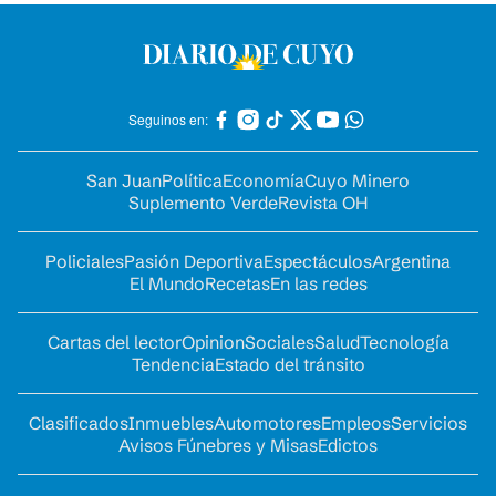
Seguinos en:
San Juan
Política
Economía
Cuyo Minero
Suplemento Verde
Revista OH
Policiales
Pasión Deportiva
Espectáculos
Argentina
El Mundo
Recetas
En las redes
Cartas del lector
Opinion
Sociales
Salud
Tecnología
Tendencia
Estado del tránsito
Clasificados
Inmuebles
Automotores
Empleos
Servicios
Avisos Fúnebres y Misas
Edictos