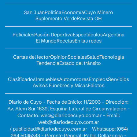
San Juan
Política
Economía
Cuyo Minero
Suplemento Verde
Revista OH
Policiales
Pasión Deportiva
Espectáculos
Argentina
El Mundo
Recetas
En las redes
Cartas del lector
Opinion
Sociales
Salud
Tecnología
Tendencia
Estado del tránsito
Clasificados
Inmuebles
Automotores
Empleos
Servicios
Avisos Fúnebres y Misas
Edictos
Diario de Cuyo - Fecha de Inicio: 11/2003 - Dirección:
Av. Alem Sur 1639. Esquina Lateral de Circunvalación -
Contacto:
web@diariodecuyo.com.ar
- Email:
web@diariodecuyo.com.ar
/
publicidad@diariodecuyo.com.ar
-
Whatsapp: (054)
264 5045343 - Gerente General: Pablo Dellazoppa -