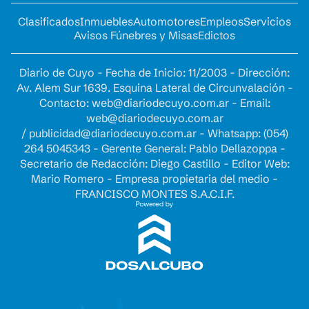
Clasificados
Inmuebles
Automotores
Empleos
Servicios
Avisos Fúnebres y Misas
Edictos
Diario de Cuyo - Fecha de Inicio: 11/2003 - Dirección:
Av. Alem Sur 1639. Esquina Lateral de Circunvalación -
Contacto:
web@diariodecuyo.com.ar
- Email:
web@diariodecuyo.com.ar
/
publicidad@diariodecuyo.com.ar
-
Whatsapp: (054)
264 5045343 - Gerente General: Pablo Dellazoppa -
Secretario de Redacción: Diego Castillo - Editor Web:
Mario Romero - Empresa propietaria del medio -
FRANCISCO MONTES S.A.C.I.F.