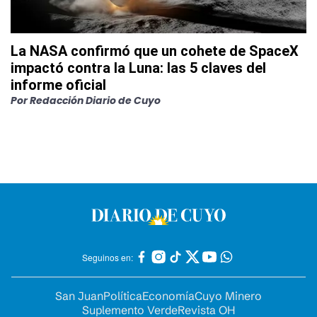
La NASA confirmó que un cohete de SpaceX
impactó contra la Luna: las 5 claves del
informe oficial
Por
Redacción Diario de Cuyo
Seguinos en:
San Juan
Política
Economía
Cuyo Minero
Suplemento Verde
Revista OH