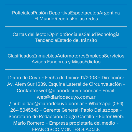
Policiales
Pasión Deportiva
Espectáculos
Argentina
El Mundo
Recetas
En las redes
Cartas del lector
Opinion
Sociales
Salud
Tecnología
Tendencia
Estado del tránsito
Clasificados
Inmuebles
Automotores
Empleos
Servicios
Avisos Fúnebres y Misas
Edictos
Diario de Cuyo - Fecha de Inicio: 11/2003 - Dirección:
Av. Alem Sur 1639. Esquina Lateral de Circunvalación -
Contacto:
web@diariodecuyo.com.ar
- Email:
web@diariodecuyo.com.ar
/
publicidad@diariodecuyo.com.ar
-
Whatsapp: (054)
264 5045343 - Gerente General: Pablo Dellazoppa -
Secretario de Redacción: Diego Castillo - Editor Web:
Mario Romero - Empresa propietaria del medio -
FRANCISCO MONTES S.A.C.I.F.