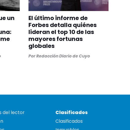
ue un
El último informe de
Forbes detalla quiénes
una:
lideran el top 10 de las
orme
mayores fortunas
globales
o
Por
Redacción Diario de Cuyo
 del lector
Clasificados
on
Clasificados
es
Inmuebles