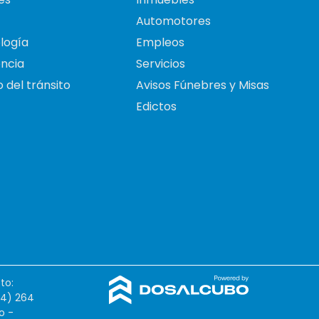
Automotores
logía
Empleos
ncia
Servicios
 del tránsito
Avisos Fúnebres y Misas
Edictos
to:
54) 264
o -