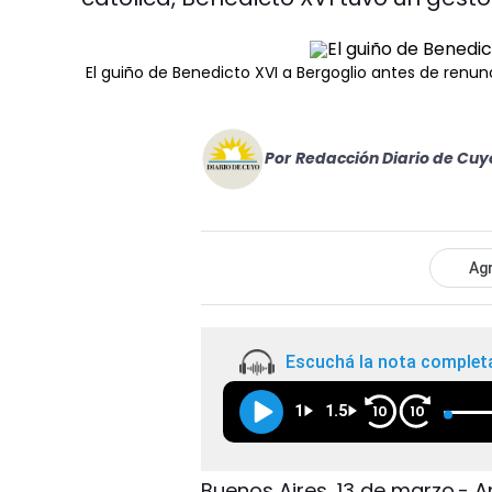
El guiño de Benedicto XVI a Bergoglio antes de renun
Por
Redacción Diario de Cuy
Agr
Escuchá la nota complet
1
1.5
10
10
Buenos Aires, 13 de marzo.- A