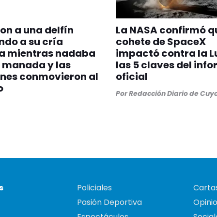
on a una delfín
La NASA confirmó q
do a su cría
cohete de SpaceX
a mientras nadaba
impactó contra la L
 manada y las
las 5 claves del inf
nes conmovieron al
oficial
o
Por
Redacción Diario de Cuy
s
Policiales
Cartas
Pasión Deportiva
Opini
Espectáculos
Social