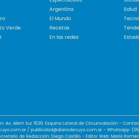
Argentina
Salud
ro
El Mundo
Tecno
to Verde
Recetas
Tende
H
En las redes
Estado
ión: Av. Alem Sur 1639. Esquina Lateral de Circunvalación - Contac
cuyo.com.ar
/
publicidad@diariodecuyo.com.ar
-
Whatsapp: (0
cretario de Redacción: Diego Castillo - Editor Web: Mario Romer