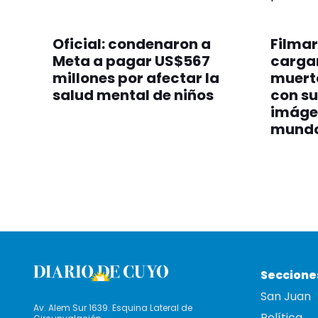
Oficial: condenaron a
Filmar
Meta a pagar US$567
cargan
millones por afectar la
muert
salud mental de niños
con su
imáge
mund
Seccione
San Juan
Av. Alem Sur 1639. Esquina Lateral de
Política