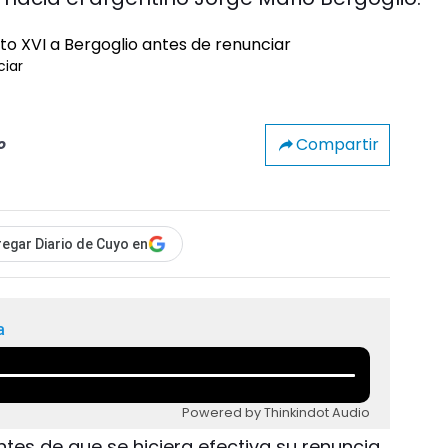
ciar
Compartir
o
egar Diario de Cuyo en
a
Powered by Thinkindot Audio
ntes de que se hiciera efectiva su renuncia,