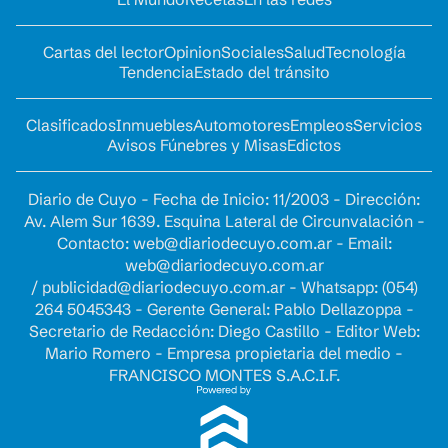
Cartas del lector
Opinion
Sociales
Salud
Tecnología
Tendencia
Estado del tránsito
Clasificados
Inmuebles
Automotores
Empleos
Servicios
Avisos Fúnebres y Misas
Edictos
Diario de Cuyo - Fecha de Inicio: 11/2003 - Dirección:
Av. Alem Sur 1639. Esquina Lateral de Circunvalación -
Contacto:
web@diariodecuyo.com.ar
- Email:
web@diariodecuyo.com.ar
/
publicidad@diariodecuyo.com.ar
-
Whatsapp: (054)
264 5045343 - Gerente General: Pablo Dellazoppa -
Secretario de Redacción: Diego Castillo - Editor Web:
Mario Romero - Empresa propietaria del medio -
FRANCISCO MONTES S.A.C.I.F.