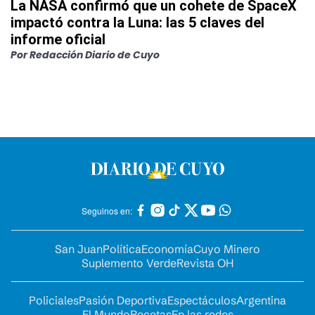
La NASA confirmó que un cohete de SpaceX
impactó contra la Luna: las 5 claves del
informe oficial
Por
Redacción Diario de Cuyo
Seguinos en:
San Juan
Política
Economía
Cuyo Minero
Suplemento Verde
Revista OH
Policiales
Pasión Deportiva
Espectáculos
Argentina
El Mundo
Recetas
En las redes