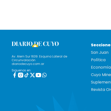
Seccione
San Juan
Av. Alem Sur 1639. Esquina Lateral de
Política
Circunvalación
diariodecuyo.com.ar
Economía
Siguenos en:
Cuyo Mine
Suplemen
Revista O