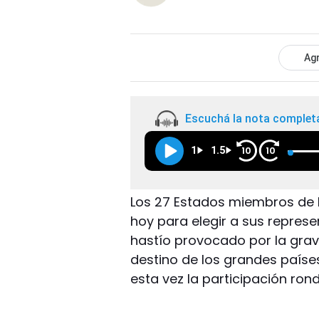
Agr
Escuchá la nota complet
1
1.5
10
10
Los 27 Estados miembros de 
hoy para elegir a sus repres
hastío provocado por la grav
destino de los grandes paíse
esta vez la participación ron