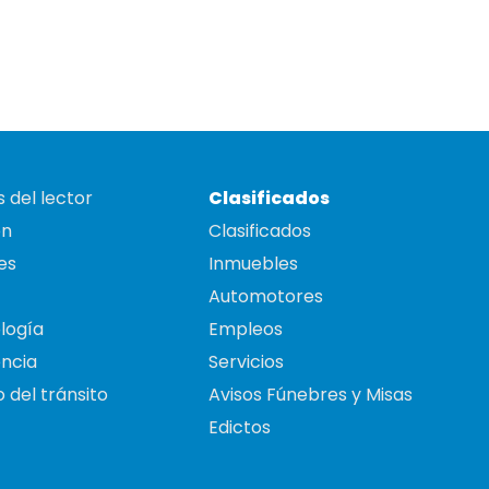
 del lector
Clasificados
on
Clasificados
es
Inmuebles
Automotores
logía
Empleos
ncia
Servicios
 del tránsito
Avisos Fúnebres y Misas
Edictos