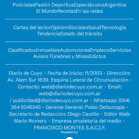
Policiales
Pasión Deportiva
Espectáculos
Argentina
El Mundo
Recetas
En las redes
Cartas del lector
Opinion
Sociales
Salud
Tecnología
Tendencia
Estado del tránsito
Clasificados
Inmuebles
Automotores
Empleos
Servicios
Avisos Fúnebres y Misas
Edictos
Diario de Cuyo - Fecha de Inicio: 11/2003 - Dirección:
Av. Alem Sur 1639. Esquina Lateral de Circunvalación -
Contacto:
web@diariodecuyo.com.ar
- Email:
web@diariodecuyo.com.ar
/
publicidad@diariodecuyo.com.ar
-
Whatsapp: (054)
264 5045343 - Gerente General: Pablo Dellazoppa -
Secretario de Redacción: Diego Castillo - Editor Web:
Mario Romero - Empresa propietaria del medio -
FRANCISCO MONTES S.A.C.I.F.