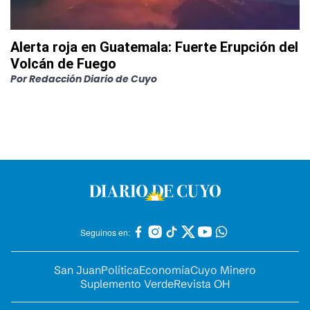
Alerta roja en Guatemala: Fuerte Erupción del
Volcán de Fuego
Por
Redacción Diario de Cuyo
Seguinos en:
San Juan
Política
Economía
Cuyo Minero
Suplemento Verde
Revista OH