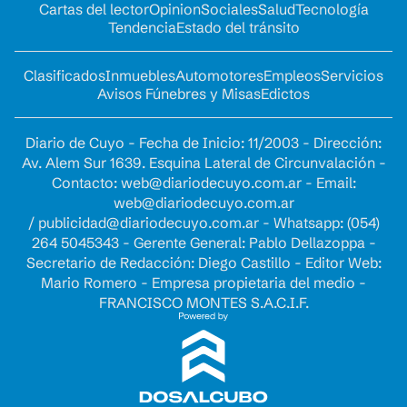
Cartas del lector
Opinion
Sociales
Salud
Tecnología
Tendencia
Estado del tránsito
Clasificados
Inmuebles
Automotores
Empleos
Servicios
Avisos Fúnebres y Misas
Edictos
Diario de Cuyo - Fecha de Inicio: 11/2003 - Dirección:
Av. Alem Sur 1639. Esquina Lateral de Circunvalación -
Contacto:
web@diariodecuyo.com.ar
- Email:
web@diariodecuyo.com.ar
/
publicidad@diariodecuyo.com.ar
-
Whatsapp: (054)
264 5045343 - Gerente General: Pablo Dellazoppa -
Secretario de Redacción: Diego Castillo - Editor Web:
Mario Romero - Empresa propietaria del medio -
FRANCISCO MONTES S.A.C.I.F.