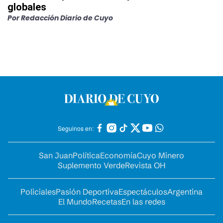
globales
Por
Redacción Diario de Cuyo
Seguinos en:
San Juan
Política
Economía
Cuyo Minero
Suplemento Verde
Revista OH
Policiales
Pasión Deportiva
Espectáculos
Argentina
El Mundo
Recetas
En las redes