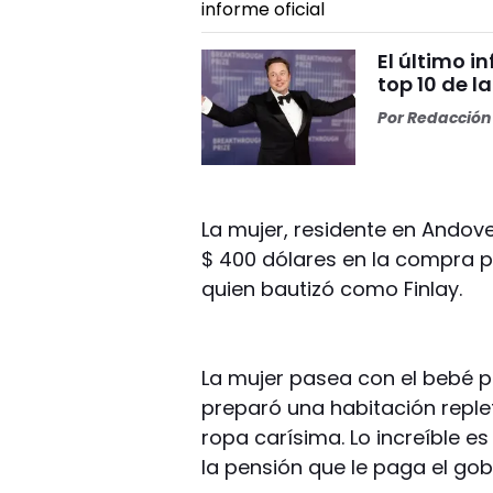
El último i
top 10 de l
Por
Redacción 
La mujer, residente en Andov
$ 400 dólares en la compra po
quien bautizó como Finlay.
La mujer pasea con el bebé po
preparó una habitación reple
ropa carísima. Lo increíble e
la pensión que le paga el go