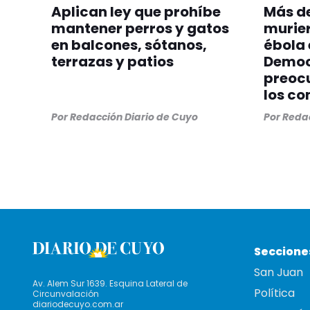
Aplican ley que prohíbe
Más de
mantener perros y gatos
murier
en balcones, sótanos,
ébola 
terrazas y patios
Democ
preocu
los co
Por
Redacción Diario de Cuyo
Por
Redac
Seccione
San Juan
Av. Alem Sur 1639. Esquina Lateral de
Política
Circunvalación
diariodecuyo.com.ar