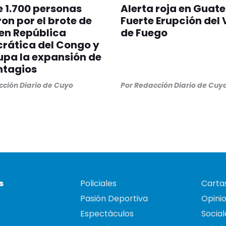
 1.700 personas
Alerta roja en Guat
on por el brote de
Fuerte Erupción del
en República
de Fuego
rática del Congo y
pa la expansión de
ntagios
ción Diario de Cuyo
Por
Redacción Diario de Cuy
s
Policiales
Cartas
Pasión Deportiva
Opini
Espectáculos
Social