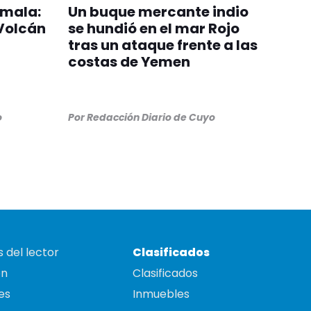
emala:
Un buque mercante indio
 Volcán
se hundió en el mar Rojo
tras un ataque frente a las
costas de Yemen
o
Por
Redacción Diario de Cuyo
 del lector
Clasificados
on
Clasificados
es
Inmuebles