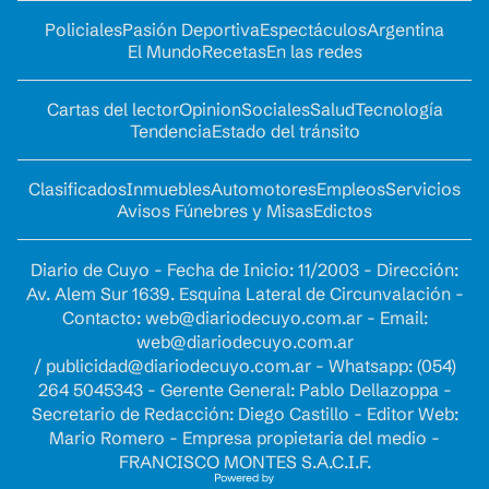
Policiales
Pasión Deportiva
Espectáculos
Argentina
El Mundo
Recetas
En las redes
Cartas del lector
Opinion
Sociales
Salud
Tecnología
Tendencia
Estado del tránsito
Clasificados
Inmuebles
Automotores
Empleos
Servicios
Avisos Fúnebres y Misas
Edictos
Diario de Cuyo - Fecha de Inicio: 11/2003 - Dirección:
Av. Alem Sur 1639. Esquina Lateral de Circunvalación -
Contacto:
web@diariodecuyo.com.ar
- Email:
web@diariodecuyo.com.ar
/
publicidad@diariodecuyo.com.ar
-
Whatsapp: (054)
264 5045343 - Gerente General: Pablo Dellazoppa -
Secretario de Redacción: Diego Castillo - Editor Web:
Mario Romero - Empresa propietaria del medio -
FRANCISCO MONTES S.A.C.I.F.