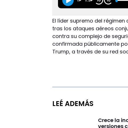
1
1.5
10
10
El líder supremo del régimen 
tras los ataques aéreos conj
contra su complejo de seguri
confirmada públicamente por
Trump, a través de su red soci
LEÉ ADEMÁS
Crece la in
versiones 