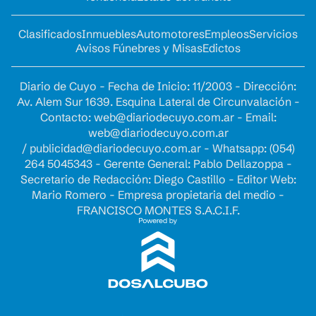
Clasificados
Inmuebles
Automotores
Empleos
Servicios
Avisos Fúnebres y Misas
Edictos
Diario de Cuyo - Fecha de Inicio: 11/2003 - Dirección:
Av. Alem Sur 1639. Esquina Lateral de Circunvalación -
Contacto:
web@diariodecuyo.com.ar
- Email:
web@diariodecuyo.com.ar
/
publicidad@diariodecuyo.com.ar
-
Whatsapp: (054)
264 5045343 - Gerente General: Pablo Dellazoppa -
Secretario de Redacción: Diego Castillo - Editor Web:
Mario Romero - Empresa propietaria del medio -
FRANCISCO MONTES S.A.C.I.F.