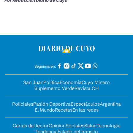
Por
Redacción Diario de Cuyo
Seguinos en:
San Juan
Política
Economía
Cuyo Minero
Suplemento Verde
Revista OH
Policiales
Pasión Deportiva
Espectáculos
Argentina
El Mundo
Recetas
En las redes
Cartas del lector
Opinion
Sociales
Salud
Tecnología
Tendencia
Estado del tránsito