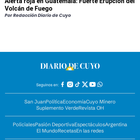
Alerta roja en Guatemala: Fuerte Erupción del
Volcán de Fuego
Por
Redacción Diario de Cuyo
Seguinos en:
San Juan
Política
Economía
Cuyo Minero
Suplemento Verde
Revista OH
Policiales
Pasión Deportiva
Espectáculos
Argentina
El Mundo
Recetas
En las redes