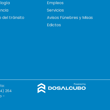
logía
Empleos
ncia
Servicios
 del tránsito
Avisos Fúnebres y Misas
Edictos
to:
54) 264
o -