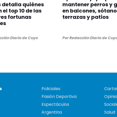
 detalla quiénes
mantener perros y 
 el top 10 de las
en balcones, sótano
es fortunas
terrazas y patios
es
ción Diario de Cuyo
Por
Redacción Diario de Cuy
s
Policiales
Cartas
Pasión Deportiva
Opini
Espectáculos
Social
Argentina
Salud