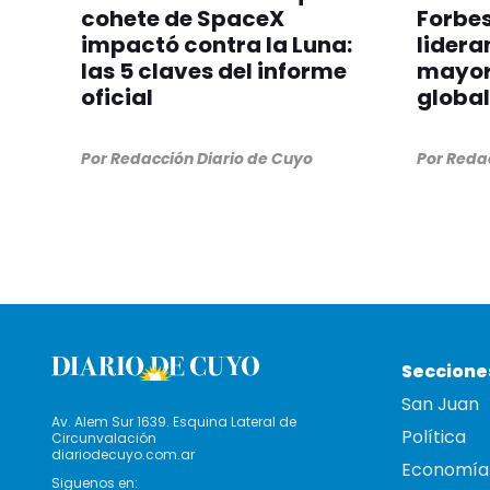
cohete de SpaceX
Forbes
impactó contra la Luna:
lideran
las 5 claves del informe
mayor
oficial
global
Por
Redacción Diario de Cuyo
Por
Redac
Seccione
San Juan
Av. Alem Sur 1639. Esquina Lateral de
Política
Circunvalación
diariodecuyo.com.ar
Economía
Siguenos en: