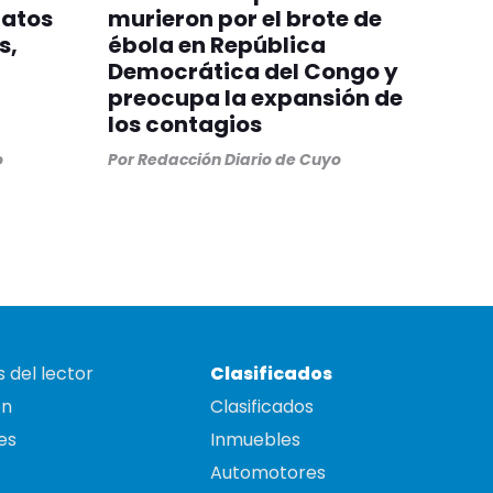
gatos
murieron por el brote de
s,
ébola en República
Democrática del Congo y
preocupa la expansión de
los contagios
o
Por
Redacción Diario de Cuyo
 del lector
Clasificados
on
Clasificados
es
Inmuebles
Automotores