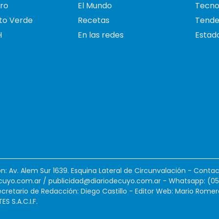
ro
El Mundo
Tecno
to Verde
Recetas
Tende
H
En las redes
Estado
ión: Av. Alem Sur 1639. Esquina Lateral de Circunvalación - Contac
cuyo.com.ar
/
publicidad@diariodecuyo.com.ar
-
Whatsapp: (0
cretario de Redacción: Diego Castillo - Editor Web: Mario Romer
 S.A.C.I.F.