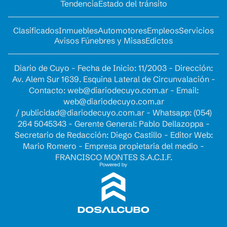
Tendencia
Estado del tránsito
Clasificados
Inmuebles
Automotores
Empleos
Servicios
Avisos Fúnebres y Misas
Edictos
Diario de Cuyo - Fecha de Inicio: 11/2003 - Dirección:
Av. Alem Sur 1639. Esquina Lateral de Circunvalación -
Contacto:
web@diariodecuyo.com.ar
- Email:
web@diariodecuyo.com.ar
/
publicidad@diariodecuyo.com.ar
-
Whatsapp: (054)
264 5045343 - Gerente General: Pablo Dellazoppa -
Secretario de Redacción: Diego Castillo - Editor Web:
Mario Romero - Empresa propietaria del medio -
FRANCISCO MONTES S.A.C.I.F.