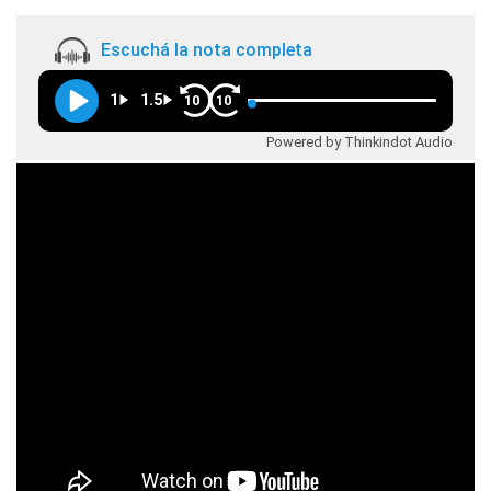
Escuchá la nota completa
1
1.5
10
10
Powered by Thinkindot Audio