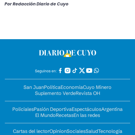
Por
Redacción Diario de Cuyo
Seguinos en:
San Juan
Política
Economía
Cuyo Minero
Suplemento Verde
Revista OH
Policiales
Pasión Deportiva
Espectáculos
Argentina
El Mundo
Recetas
En las redes
Cartas del lector
Opinion
Sociales
Salud
Tecnología