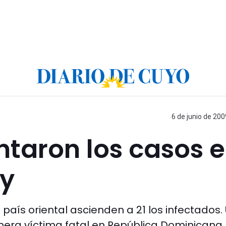
6 de junio de 200
taron los casos 
ay
 país oriental ascienden a 21 los infectados.
era víctima fatal en República Dominicana.