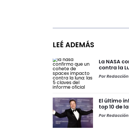
LEÉ ADEMÁS
La NASA co
contra la L
Por
Redacción 
El último i
top 10 de l
Por
Redacción 