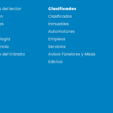
 del lector
Clasificados
on
Clasificados
es
Inmuebles
Automotores
logía
Empleos
ncia
Servicios
 del tránsito
Avisos Fúnebres y Misas
Edictos