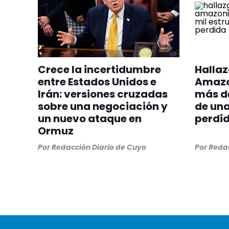
Crece la incertidumbre
Hallaz
entre Estados Unidos e
Amazo
Irán: versiones cruzadas
más de
sobre una negociación y
de una
un nuevo ataque en
perdi
Ormuz
Por
Redacción Diario de Cuyo
Por
Redac