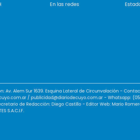
H
En las redes
Estado
ión: Av. Alem Sur 1639. Esquina Lateral de Circunvalación - Contac
cuyo.com.ar
/
publicidad@diariodecuyo.com.ar
-
Whatsapp: (0
cretario de Redacción: Diego Castillo - Editor Web: Mario Romer
 S.A.C.I.F.