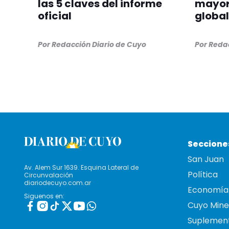
las 5 claves del informe
mayor
oficial
global
Por
Redacción Diario de Cuyo
Por
Redac
Seccione
San Juan
Av. Alem Sur 1639. Esquina Lateral de
Política
Circunvalación
diariodecuyo.com.ar
Economía
Siguenos en:
Cuyo Mine
Suplemen