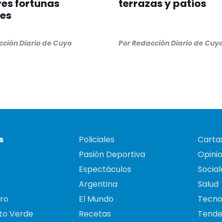
es fortunas
terrazas y patios
es
ción Diario de Cuyo
Por
Redacción Diario de Cuy
s
Policiales
Cartas
Pasión Deportiva
Opini
Espectáculos
Social
Argentina
Salud
ro
El Mundo
Tecno
to Verde
Recetas
Tende