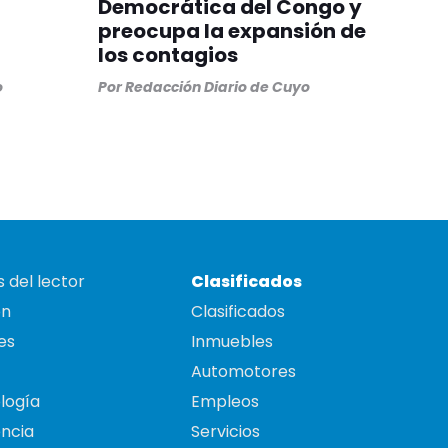
Democrática del Congo y
preocupa la expansión de
los contagios
o
Por
Redacción Diario de Cuyo
 del lector
Clasificados
on
Clasificados
es
Inmuebles
Automotores
logía
Empleos
ncia
Servicios