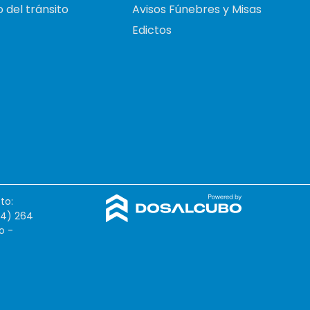
 del tránsito
Avisos Fúnebres y Misas
Edictos
to:
54) 264
o -