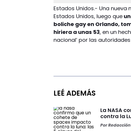
Estados Unidos.- Una nueva
Estados Unidos, luego que
un
boliche gay en Orlando, to
hiriera a unas 53
, en un hec
nacional’ por las autoridades 
LEÉ ADEMÁS
La NASA co
contra la L
Por
Redacción 