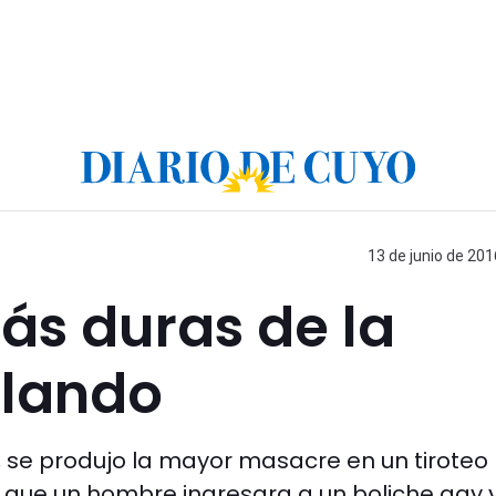
13 de junio de 201
ás duras de la
rlando
se produjo la mayor masacre en un tiroteo
e que un hombre ingresara a un boliche gay 