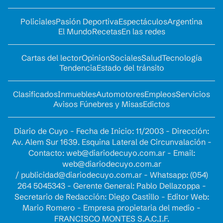
Policiales
Pasión Deportiva
Espectáculos
Argentina
El Mundo
Recetas
En las redes
Cartas del lector
Opinion
Sociales
Salud
Tecnología
Tendencia
Estado del tránsito
Clasificados
Inmuebles
Automotores
Empleos
Servicios
Avisos Fúnebres y Misas
Edictos
Diario de Cuyo - Fecha de Inicio: 11/2003 - Dirección:
Av. Alem Sur 1639. Esquina Lateral de Circunvalación -
Contacto:
web@diariodecuyo.com.ar
- Email:
web@diariodecuyo.com.ar
/
publicidad@diariodecuyo.com.ar
-
Whatsapp: (054)
264 5045343 - Gerente General: Pablo Dellazoppa -
Secretario de Redacción: Diego Castillo - Editor Web:
Mario Romero - Empresa propietaria del medio -
FRANCISCO MONTES S.A.C.I.F.