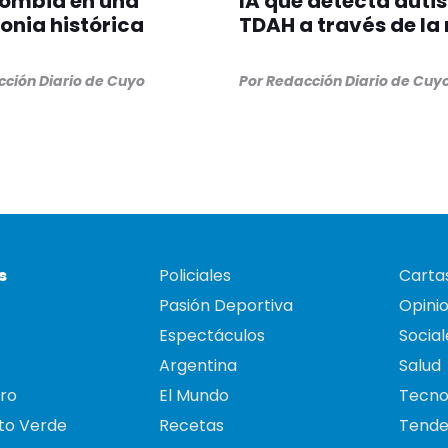
lombia en una
IA que detecta auti
nia histórica
TDAH a través de la 
ción Diario de Cuyo
Por
Redacción Diario de Cuy
s
Policiales
Cartas
Pasión Deportiva
Opini
Espectáculos
Social
Argentina
Salud
ro
El Mundo
Tecno
to Verde
Recetas
Tende