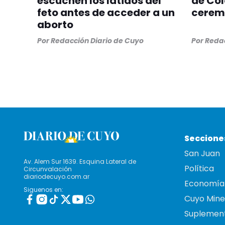
escuchen los latidos del
de Co
feto antes de acceder a un
ceremo
aborto
Por
Redacción Diario de Cuyo
Por
Redac
Seccione
San Juan
Av. Alem Sur 1639. Esquina Lateral de
Política
Circunvalación
diariodecuyo.com.ar
Economía
Siguenos en:
Cuyo Mine
Suplemen