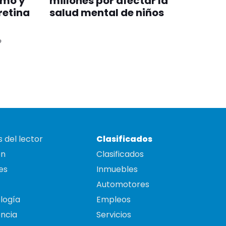
smo y
millones por afectar la
retina
salud mental de niños
o
 del lector
Clasificados
on
Clasificados
es
Inmuebles
Automotores
logía
Empleos
ncia
Servicios