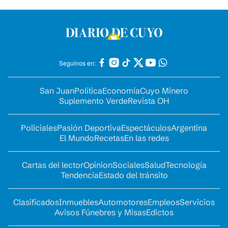
Seguinos en:
San Juan
Política
Economía
Cuyo Minero
Suplemento Verde
Revista OH
Policiales
Pasión Deportiva
Espectáculos
Argentina
El Mundo
Recetas
En las redes
Cartas del lector
Opinion
Sociales
Salud
Tecnología
Tendencia
Estado del tránsito
Clasificados
Inmuebles
Automotores
Empleos
Servicios
Avisos Fúnebres y Misas
Edictos