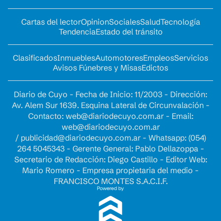
Cartas del lector
Opinion
Sociales
Salud
Tecnología
Tendencia
Estado del tránsito
Clasificados
Inmuebles
Automotores
Empleos
Servicios
Avisos Fúnebres y Misas
Edictos
Diario de Cuyo - Fecha de Inicio: 11/2003 - Dirección:
Av. Alem Sur 1639. Esquina Lateral de Circunvalación -
Contacto:
web@diariodecuyo.com.ar
- Email:
web@diariodecuyo.com.ar
/
publicidad@diariodecuyo.com.ar
-
Whatsapp: (054)
264 5045343 - Gerente General: Pablo Dellazoppa -
Secretario de Redacción: Diego Castillo - Editor Web:
Mario Romero - Empresa propietaria del medio -
FRANCISCO MONTES S.A.C.I.F.