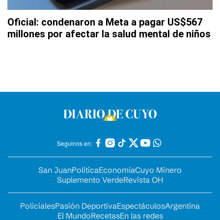
Oficial: condenaron a Meta a pagar US$567
millones por afectar la salud mental de niños
Seguinos en:
San Juan
Política
Economía
Cuyo Minero
Suplemento Verde
Revista OH
Policiales
Pasión Deportiva
Espectáculos
Argentina
El Mundo
Recetas
En las redes