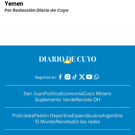
Yemen
Por
Redacción Diario de Cuyo
Seguinos en:
San Juan
Política
Economía
Cuyo Minero
Suplemento Verde
Revista OH
Policiales
Pasión Deportiva
Espectáculos
Argentina
El Mundo
Recetas
En las redes