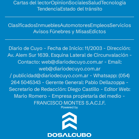
Cartas del lector
Opinion
Sociales
Salud
Tecnología
Tendencia
Estado del tránsito
Clasificados
Inmuebles
Automotores
Empleos
Servicios
Avisos Fúnebres y Misas
Edictos
Diario de Cuyo - Fecha de Inicio: 11/2003 - Dirección:
Av. Alem Sur 1639. Esquina Lateral de Circunvalación -
Contacto:
web@diariodecuyo.com.ar
- Email:
web@diariodecuyo.com.ar
/
publicidad@diariodecuyo.com.ar
-
Whatsapp: (054)
264 5045343 - Gerente General: Pablo Dellazoppa -
Secretario de Redacción: Diego Castillo - Editor Web:
Mario Romero - Empresa propietaria del medio -
FRANCISCO MONTES S.A.C.I.F.