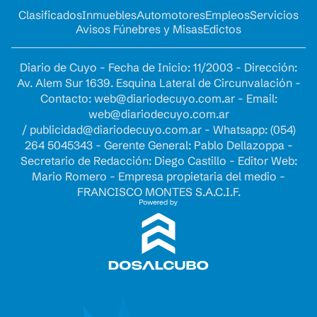
Clasificados
Inmuebles
Automotores
Empleos
Servicios
Avisos Fúnebres y Misas
Edictos
Diario de Cuyo - Fecha de Inicio: 11/2003 - Dirección:
Av. Alem Sur 1639. Esquina Lateral de Circunvalación -
Contacto:
web@diariodecuyo.com.ar
- Email:
web@diariodecuyo.com.ar
/
publicidad@diariodecuyo.com.ar
-
Whatsapp: (054)
264 5045343 - Gerente General: Pablo Dellazoppa -
Secretario de Redacción: Diego Castillo - Editor Web:
Mario Romero - Empresa propietaria del medio -
FRANCISCO MONTES S.A.C.I.F.