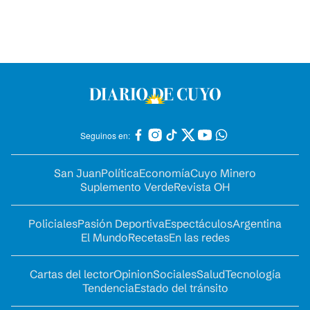
Seguinos en:
San Juan
Política
Economía
Cuyo Minero
Suplemento Verde
Revista OH
Policiales
Pasión Deportiva
Espectáculos
Argentina
El Mundo
Recetas
En las redes
Cartas del lector
Opinion
Sociales
Salud
Tecnología
Tendencia
Estado del tránsito